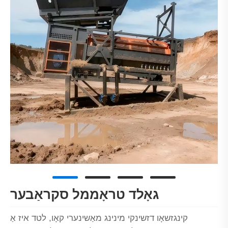
גאָלד טראָממל סקראַבער
קינגזשאָו דזשינקי מינינג מאַשינערי קאָו, לטד איז אַ