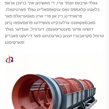
גאָלד-שייַכעס זאַמד אָרז, די מאשינען אויך ברעכן אַראָפּ
בלאָטע קלאַמפּס וואָס ענקאַפּסאַלייט גאָלד פּאַרטיקאַלז,
פּראַוויידינג ריין און פרייַ אַרץ מאַטעריאַלס פֿאַר
סאַבסאַקוואַנט ערלעכקייט צעשיידונג פּראַסעסאַז (ניצן
דזשיגז אָדער סענטריפוגעס). דערווייַל, אונדזער גאָלד
טרומל סקראַבערז זענען בארעכטיגט פֿאַר דירעקט פאַבריק
פארקויפונג!