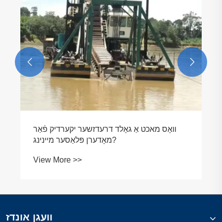


וועגן אונדז