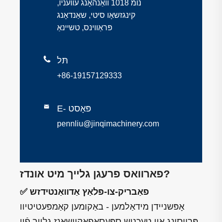
נומ 1018 וואַנהאָנג עוועניו,
קינגזשאָו סיטי, שאַנדאָנג
פּראַווינס, טשיינאַ

תּל
+86-19157129333
E- פּאָסט

pennliu@jinqimachinery.com
פארוואס פרעגן גלייך מיט אונדז?
✅ פאַבריק-צו-פּלאַץ אַדוואַנטידזש
אָפּשניידן מידאַלמען - באַקומען קאַמפּעטיטיוו
פּרייסינג און טעכניש ספּעסאַפאַקיישאַנז גלייַך פֿון