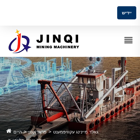
ייִדיש
גאָלד מיינינג עקוויפּמענט
פּראָדוקטן
היים