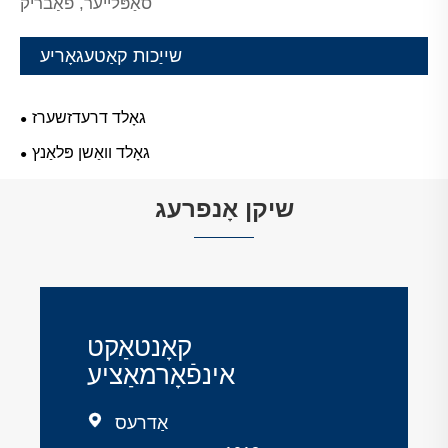
סאַפּלייער, פאַבריק
שייַכות קאַטעגאָריע
גאָלד דרעדזשערז
גאָלד וואַשן פּלאַנץ
שיקן אָנפרעג
קאָנטאַקט
אינפֿאָרמאַציע

אַדרעס