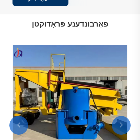
פֿאַרבונדענע פּראָדוקטן
אַלווויאַל גאָלד פּראָספּעקטינג פאָרמיטל
View More >>

