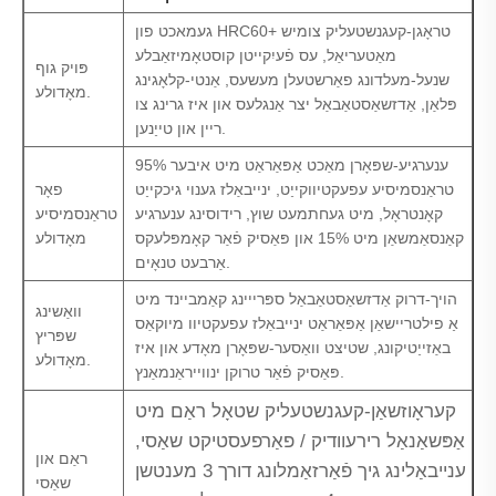
געמאכט פון HRC60+ טראָגן-קעגנשטעליק צומיש
מאַטעריאַל, עס פֿעיִקייטן קוסטאָמיזאַבלע
פּויק גוף
שנעל-מעלדונג פאַרשטעלן מעשעס, אַנטי-קלאָגינג
מאָדולע.
פּלאַן, אַדזשאַסטאַבאַל יצר אַנגלעס און איז גרינג צו
ריין און טייַנען.
ענערגיע-שפּאָרן מאַכט אַפּאַראַט מיט איבער 95%
טראַנסמיסיע עפעקטיווקייַט, ינייבאַלז גענוי גיכקייַט
פאָר
קאָנטראָל, מיט געחתמעט שוץ, רידוסינג ענערגיע
טראַנסמיסיע
קאַנסאַמשאַן מיט 15% און פּאַסיק פֿאַר קאָמפּלעקס
מאָדולע
אַרבעט טנאָים.
הויך-דרוק אַדזשאַסטאַבאַל ספּרייינג קאַמביינד מיט
וואַשינג
אַ פילטריישאַן אַפּאַראַט ינייבאַלז עפעקטיוו מיוקאַס
שפּריץ
באַזייַטיקונג, שטיצט וואַסער-שפּאָרן מאָדע און איז
מאָדולע.
פּאַסיק פֿאַר טרוקן ינווייראַנמאַנץ.
קעראָוזשאַן-קעגנשטעליק שטאָל ראַם מיט
אַפּשאַנאַל רירעוודיק / פאַרפעסטיקט שאַסי,
ראַם און
ענייבאַלינג גיך פֿאַרזאַמלונג דורך 3 מענטשן
שאַסי