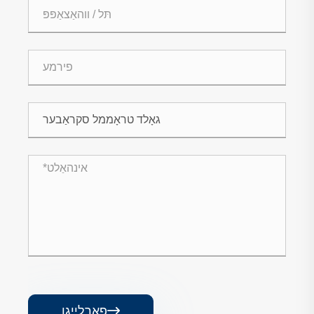

פאָרלייגן