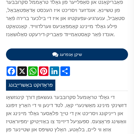
פאַבריקאַנט און סאַפּלייער פון גאָלד טראָממל סקרובבער
פון טשיינאַ. אונדזער ויסריכט איז העכסט אַדאַפּטאַבאַל,
סטאַביל, ענערגיע-עפעקטיוו און איז די בילכער ברירה פֿאַר
פילע גאָלד מיינינג קאָמפּאַניעס ווערלדווייד. קאָנטאַקט
אונדז פֿאַר קאַסטאַמייזד פאַבריק-דירעקט סאַלושאַנז.
שיקן אָנפרעג
Facebook
X
WhatsApp
Pinterest
LinkedIn
Share
פּראָדוקט באַשרייַבונג
די גאָלד טראָומעל סקרובבער געשאפן דורך קינגזשאָו
דזשינקי מינינג מאַשינערי קאָו, לטד דינען ווי די האַרץ זיפּונג
און רייניקונג ויסריכט אין די טייַך פּלאַסער גאָלד מיינינג און
וואַשינג פּראָצעס. ספּעציעל דיזיינד צו באַזייַטיקן ימפּיוראַטיז
אַזאַ ווי ליים, בלאָטע, האָלץ טשיפּס און שטיינער פון