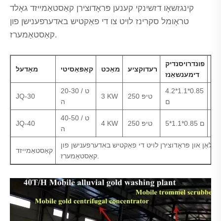
קינגזשאָו דזשינקי קענען פּראָדוצירן קאַסטאַמייזד גאָלד
טראָומל סקרינז לויט צו די פאַקטיש באדערפענישן פון
קאַסטאַמערז.
רז
פונדרויסנדיק
רעדוקציע
מאַכט
קאַפּאַסיטי
מאָדעל
יס
דימענשאַנז
4.2*1.1*0.85
20-30 ט /
250 טיפּ
3 KW
JQ-30
ם
ה
40-50 ט /
5*1.1*0.85 ם
250 טיפּ
4 KW
JQ-40
ה
פּלאַן און פּראָדוצירן לויט די פאַקטיש באדערפענישן פון
קאַסטאַמייזד
קאַסטאַמערז.