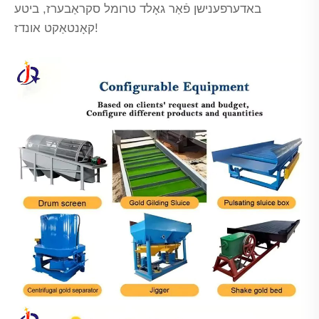
באדערפענישן פֿאַר גאָלד טרומל סקראַבערז, ביטע
קאָנטאַקט אונדז!