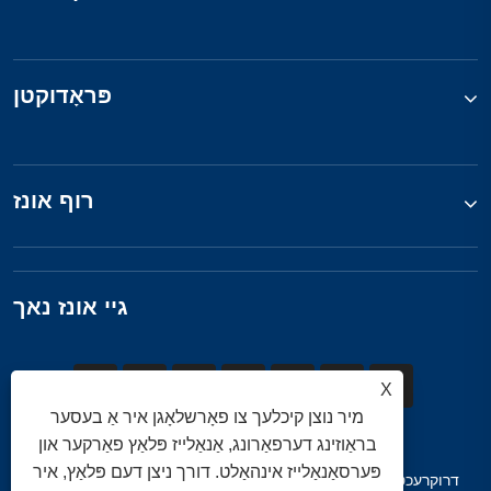
פּראָדוקטן
רוף אונז
גיי אונז נאך
X
מיר נוצן קיכלעך צו פאָרשלאָגן איר אַ בעסער
בראַוזינג דערפאַרונג, אַנאַלייז פּלאַץ פאַרקער און
פּערסאַנאַלייז אינהאַלט. דורך ניצן דעם פּלאַץ, איר
דרוקרעכט © 2025 קינגזשאָו דזשינקי מינינג מאַשינערי קאָו, לטד. כל