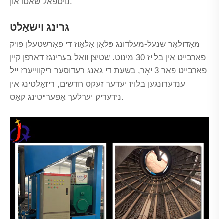
נויטפאַל שאַטדאַון.
גרינג וישאַלט
מאָדולאַר שנעל-מעלדונג פּלאַן אַלאַוז די פאַרשטעלן פּויק
פאַרבייַט אין בלויז 30 מינוט. שטיצן וואַל בערינגז דאַרפן קיין
פאַרבייַט פֿאַר 3 יאָר, בשעת די גאַנג רעדוסער ריקווייערז ייל
ענדערונגען בלויז יעדער זעקס חדשים, ריזאַלטינג אין
נידעריק יערלעך אַפּערייטינג קאָס.