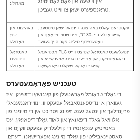
אין 4 שעה און פאַסילאַטייטינג
מאָדולע.
טראַנספּערטיישאַן צו ווייַט געביטן.
עקסטרעם קאַלט באַהיצונג + ינסאַליישאַן סיסטעם,
באַהיצונג און
אָפּעראַבלע ביי -30 ℃, מיט שטויבפּראָאָף און
שוץ
וואָטערפּרוף סילינג פֿאַר הויך געווער.
מאָדולע.
אָפּטיאָנאַל PLC ינטעליגענט קאָנטראָל שטיצט ווייַט
קאָנטראָל
דיאַגנאָסטיקס, און אָפפערס גרינג אָפּעראַציע און
סיסטעם
אַפּגריידאַבאַל וישאַלט פאַנגקשאַנז.
מאָדולע.
טעכניש פּאַראַמעטערס
די גאָלד טראָומל פאַרשטעלן פון קינגזשאָו דזשינקי איז
געווארן אַ ינדיספּענסאַבאַל עפעקטיוו, ינווייראַנמענאַלי
פרייַנדלעך און ינטעליגענט זיפּונג ויסריכט אין די מיינינג פון
אַלווויאַל גאָלד דיפּאַזאַץ און לאָוד גאָלד דיפּאַזאַץ. עס
באטייטיק ענכאַנסיז די קוילעלדיק עפעקטיווקייַט און
סאַסטיינאַביליטי פון גאָלד מיינינג אַפּעריישאַנז. דערצו,