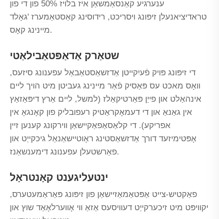
ענערגיע קאַנסאַמשאַן איז בלויז 50% פון די פון
טראדיציאנעלן זיפּונג ויסריכט, רידוסינג קאַסטאַמערז 'גאָלד
מיינינג קאָס.
שטאַרק אַדאַפּטאַבילאַטי
די זיפּונג פּויק פֿעיִקייטן אַדזשאַסטאַבאַל עפענונג סיזעס,
וואָס מאכט עס פּאַסיק פֿאַר מיינינג געביטן מיט הויך ליים
אינהאַלט און פייַן פּאַרטיקאַלז (למשל, ליים אַרץ דיפּאַזאַץ
אין גאַנאַ און די דעמאָקראַטיק רעפובליק פון קאָנגאָ אין
אפריקע). די קלאַסאַפאַקיישאַן ווירקונג קענען זיין
אָפּטימיזעד דורך אַדזשאַסטינג ראָוטיישאַנאַל גיכקייַט און
פאַרשטעלן עפענונג דימענשאַנז.
ינטעליגענט קאָנטראָל
פאַקטיש-צייט אַפּטאַמאַזיישאַן פון זיפּונג פּאַראַמעטערס,
יקוויפּט מיט זיכערקייַט דעוויסעס אַזאַ ווי אָווערלאָאַד שוץ און