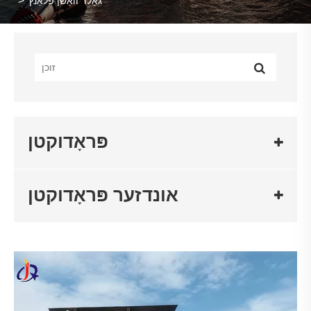
גאָלד וואַשן פּלאַנץ
פּראָדוקטן
אונדזער פּראָדוקטן