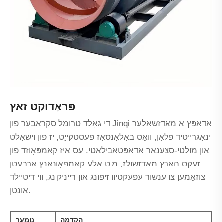
פּראָדוקט זאַץ
די גאָלד טרומל סקראַבער פון Jinqi אַדאַפּץ אַ מאַדזשאַלער
ינאַגרייטיד פּלאַן, וואָס באַלאַנסאַז פעסטקייַט, יז פון וישאַלט
און מולטי-סצענאַר אַדאַפּטאַבילאַטי. עס איז קאַמפּאָוזד פון
זעקס האַרץ מאַדזשולז, מיט אַלע קאַמפּאָונאַנץ ארבעטן
צוזאַמען צו ענשור עפעקטיוו זיפּונג און רייניקונג, ווי דיטיילד
אונטן.
הקדמה
נומער