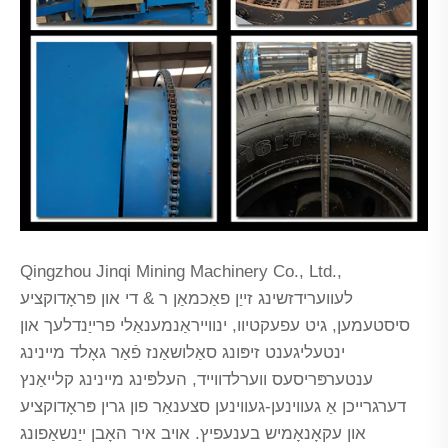
Qingzhou Jinqi Mining Machinery Co., Ltd.,
לעווערידזשינג זייַן פאַכמאַן ר & די און פּראָדוקציע
סיסטעמען, גיט עפעקטיוו, ינווייראַנמענאַלי פרייַנדלעך און
ינטעליגענט זיפּונג סאַלושאַנז פֿאַר גאָלד מיינינג
ענטערפּריסעס ווערלדווייד, העלפּינג מיינינג קלייאַנץ
דערגרייכן אַ געווינען-געווינען סצענאַר פון גרין פּראָדוקציע
און עקאָנאָמיש בענעפיץ. אויב איר האָבן ייַנשאַפונג