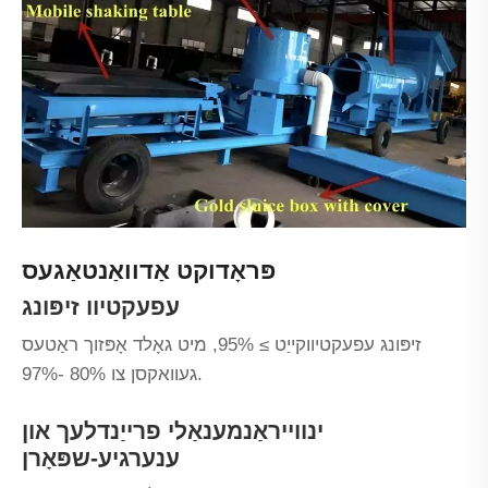
פּראָדוקט אַדוואַנטאַגעס
עפעקטיוו זיפּונג
זיפּונג עפעקטיווקייַט ≥ 95%, מיט גאָלד אָפּזוך ראַטעס
געוואקסן צו 80% -97%.
ינווייראַנמענאַלי פרייַנדלעך און
ענערגיע-שפּאָרן