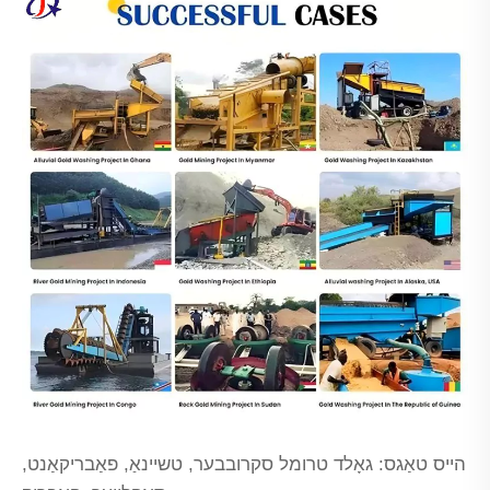
הייס טאַגס: גאָלד טרומל סקרובבער, טשיינאַ, פאַבריקאַנט,