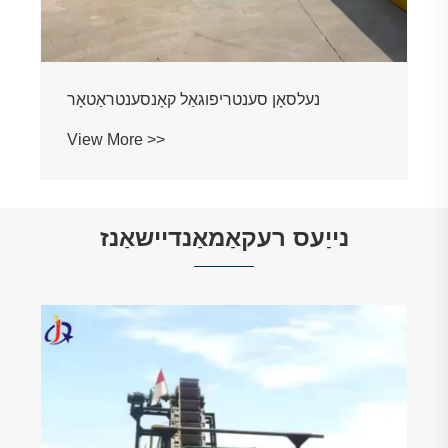
נייַעס רעקאַמאַנדיישאַנז
גאָלד וואַשינג פּלאַנט - די יקערדיק נעקסוס פון
פּלאַסער גאָלד רעקאָווערי
View More >>