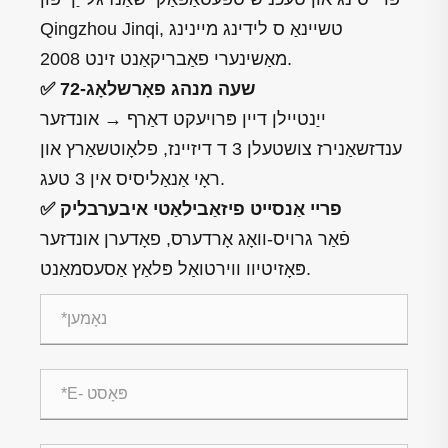
Qingzhou Jinqi, טשיינאַ ס לידינג מיינינג
מאַשינערי פאַבריקאַנט זינט 2008.
✅ 72-שעה מנהג פאָרשלאָג
ייַנטיילן דיין פּרויעקט דאַרף → אונדזער
ענדזשאַנירז צושטעלן 3 ד דיזיינז, פלאָוטשאַרץ און
ראָי אַנאַליסיס אין 3 טעג.
✅ פריי אַנסייט פיזאַבילאַטי איבערבליק
פֿאַר גרויס-וואָג אָרדערס, פאָדערן אונדזער
פּאָזיטיוו ווירטואַל פּלאַץ אַסעסמאַנט.